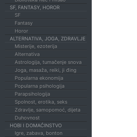
SF, FANTASY, HOROR
SF
Fantasy
Horor
ALTERNATIVA, JOGA, ZDRAVLJE
Misterije, ezoterija
Alternativa
Astrologija, tumačenje snova
Joga, masaža, reiki, ji đing
Popularna ekonomija
Popularna psihologija
Parapsihologija
Spolnost, erotika, seks
Zdravlje, samopomoć, dijeta
Duhovnost
HOBI I DOMAĆINSTVO
Igre, zabava, bonton