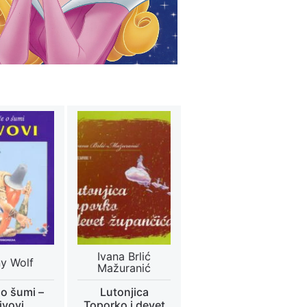
Ivana Brlić
y Wolf
Mažuranić
 o šumi –
Lutonjica
ivovi
Toporko i devet