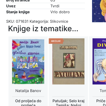
Broj stranica
63
Uvez
Tvrdi
Stanje knjige
Vrlo dobro
SKU:
071631
Kategorija:
Slikovnice
Knjige iz tematike...
AKCIJA!
Natalija Banov
Ton
Od proljeća do
Patuljak; Selo kraj
Priče
proljeća
Tamiša; Našoj
D