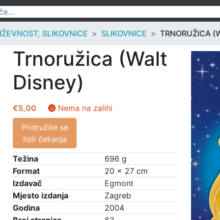
IŽEVNOST, SLIKOVNICE
SLIKOVNICE
TRNORUŽICA (W
Trnoružica (Walt
Disney)
€
5,00
Nema na zalihi
Pridružite se
listi čekanja
Težina
696 g
Format
20 × 27 cm
Izdavač
Egmont
Mjesto izdanja
Zagreb
Godina
2004