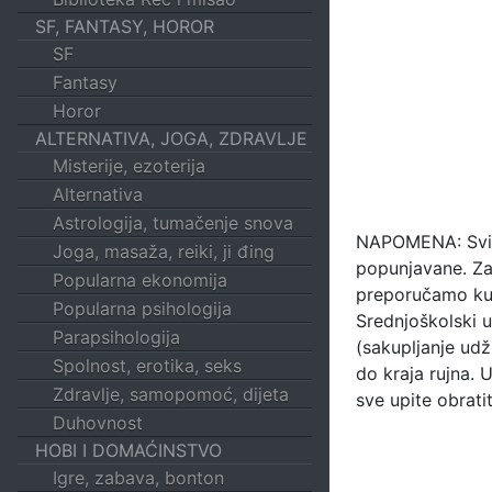
SF, FANTASY, HOROR
SF
Fantasy
Horor
ALTERNATIVA, JOGA, ZDRAVLJE
Misterije, ezoterija
Alternativa
Astrologija, tumačenje snova
NAPOMENA: Svi ra
Joga, masaža, reiki, ji đing
popunjavane. Za 
Popularna ekonomija
preporučamo kuri
Popularna psihologija
Srednjoškolski u
Parapsihologija
(sakupljanje udž
Spolnost, erotika, seks
do kraja rujna. 
Zdravlje, samopomoć, dijeta
sve upite obrati
Duhovnost
HOBI I DOMAĆINSTVO
Igre, zabava, bonton