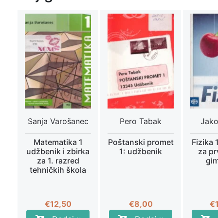
Sanja Varošanec
Pero Tabak
Jako
Matematika 1
Poštanski promet
Fizika 
udžbenik i zbirka
1: udžbenik
za pr
za 1. razred
gim
tehničkih škola
€
12,50
€
8,00
€