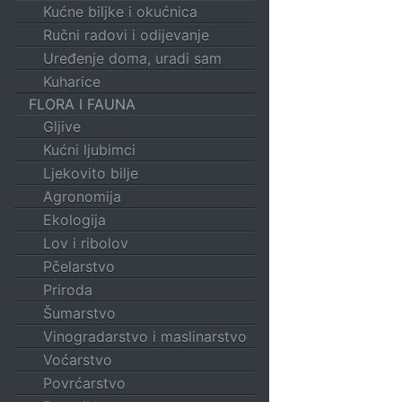
Kućne biljke i okućnica
Ručni radovi i odijevanje
Uređenje doma, uradi sam
Kuharice
FLORA I FAUNA
Gljive
Kućni ljubimci
Ljekovito bilje
Agronomija
Ekologija
Lov i ribolov
Pčelarstvo
Priroda
Šumarstvo
Vinogradarstvo i maslinarstvo
Voćarstvo
Povrćarstvo