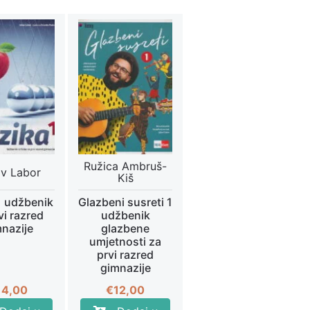
Ružica Ambruš-
v Labor
Kiš
1 udžbenik
Glazbeni susreti 1
vi razred
udžbenik
nazije
glazbene
umjetnosti za
prvi razred
gimnazije
14,00
€
12,00