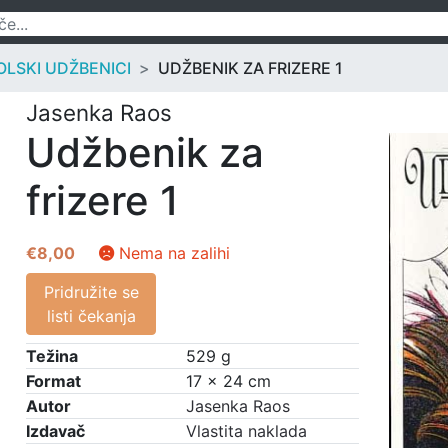
LSKI UDŽBENICI
UDŽBENIK ZA FRIZERE 1
Jasenka Raos
Udžbenik za
frizere 1
€
8,00
Nema na zalihi
Pridružite se
listi čekanja
Težina
529 g
Format
17 × 24 cm
Autor
Jasenka Raos
Izdavač
Vlastita naklada