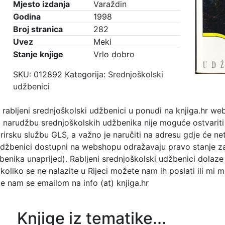
Mjesto izdanja
Varaždin
Godina
1998
Broj stranica
282
Uvez
Meki
Stanje knjige
Vrlo dobro
SKU:
012892
Kategorija:
Srednjoškolski
udžbenici
bljeni srednjoškolski udžbenici u ponudi na knjiga.hr web
narudžbu srednjoškolskih udžbenika nije moguće ostvariti b
rsku službu GLS, a važno je naručiti na adresu gdje će net
džbenici dostupni na webshopu odražavaju pravo stanje zal
benika unaprijed). Rabljeni srednjoškolski udžbenici dolaze 
Ukoliko se ne nalazite u Rijeci možete nam ih poslati ili 
te nam se emailom na info (at) knjiga.hr
Knjige iz tematike...