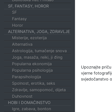
SF, FANTASY, HOROR
SF
Fantasy
Horor
ALTERNATIVA, JOGA, ZDRAVLJE
Misterije, ezoterija
Alternativa
Astrologija, tumačenje snova
Joga, masaža, reiki, ji đing
Popularna ekonomija
Upoznajte priču 
Popularna psihologija
vjerne fotografi
Parapsihologija
svjedočanstvo o 
Spolnost, erotika, seks
Zdravlje, samopomoć, dijeta
Duhovnost
HOBI I DOMAĆINSTVO
Igre, zabava, bonton