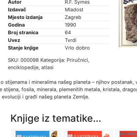
Autor
R.F. Symes
Izdavač
Mladost
Mjesto izdanja
Zagreb
Godina
1990
Broj stranica
64
Uvez
Tvrdi
Stanje knjige
Vrlo dobro
SKU:
000098
Kategorija:
Priručnici,
enciklopedije, atlasi
o stijenama i mineralima našeg planeta – njihov postanak, 
je stijena, fosila, minerala, plemenitih metala, kristala, dra
evoluciji i građi našeg planeta Zemlje.
Knjige iz tematike...