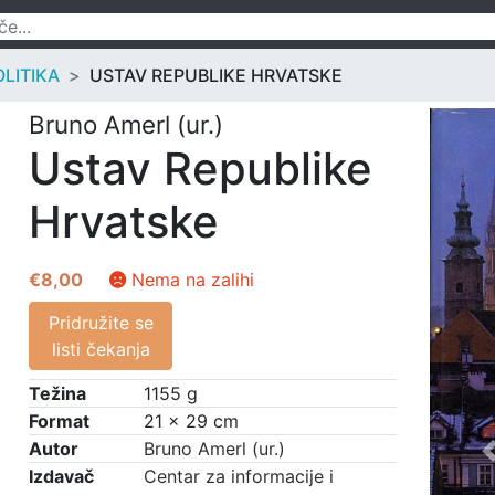
OLITIKA
USTAV REPUBLIKE HRVATSKE
Bruno Amerl (ur.)
Ustav Republike
Hrvatske
€
8,00
Nema na zalihi
Pridružite se
listi čekanja
Težina
1155 g
Format
21 × 29 cm
Autor
Bruno Amerl (ur.)
Izdavač
Centar za informacije i