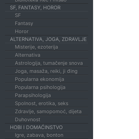
SF, FANTASY, HOROR
SF
Fantasy
Horor
ALTERNATIVA, JOGA, ZDRAVLJE
Misterije, ezoterija
Alternativa
Astrologija, tumačenje snova
Joga, masaža, reiki, ji đing
Popularna ekonomija
Popularna psihologija
Parapsihologija
Spolnost, erotika, seks
Zdravlje, samopomoć, dijeta
Duhovnost
HOBI I DOMAĆINSTVO
Igre, zabava, bonton