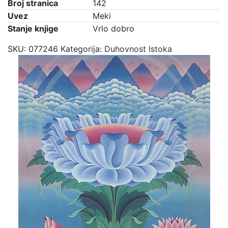
Broj stranica
142
Uvez
Meki
Stanje knjige
Vrlo dobro
SKU:
077246
Kategorija:
Duhovnost Istoka