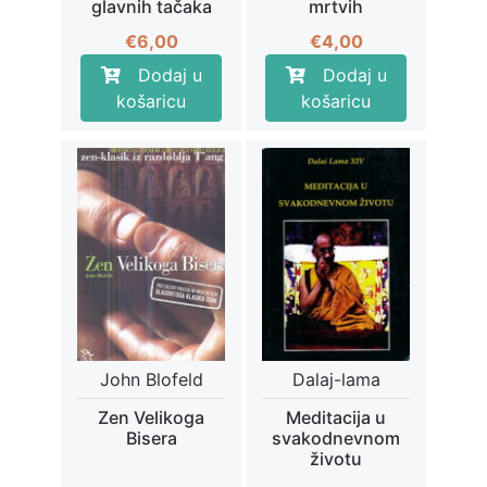
glavnih tačaka
mrtvih
€
6,00
€
4,00
Dodaj u
Dodaj u
košaricu
košaricu
John Blofeld
Dalaj-lama
Zen Velikoga
Meditacija u
Bisera
svakodnevnom
životu