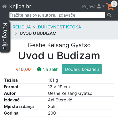
Skip
0
Knjiga.hr
Prijava
to
content
Pretraži:
Kategorije
RELIGIJA
DUHOVNOST ISTOKA
UVOD U BUDIZAM
Geshe Kelsang Gyatso
Uvod u Budizam
Uvod
€
10,00
Na zalihi
Dodaj u košaricu
u
Budizam
Težina
161 g
količina
Format
13 × 19 cm
Autor
Geshe Kelsang Gyatso
Izdavač
Ani Eterović
Mjesto izdanja
Split
Godina
2001