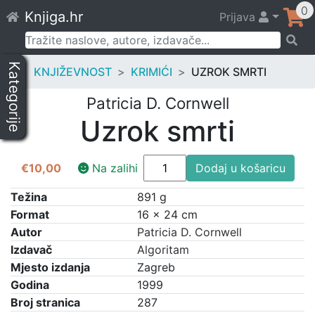
Skip
0
Knjiga.hr
Prijava
to
content
Pretraži:
Kategorije
KNJIŽEVNOST
KRIMIĆI
UZROK SMRTI
Patricia D. Cornwell
Uzrok smrti
Uzrok
€
10,00
Na zalihi
Dodaj u košaricu
smrti
količina
Težina
891 g
Format
16 × 24 cm
Autor
Patricia D. Cornwell
Izdavač
Algoritam
Mjesto izdanja
Zagreb
Godina
1999
Broj stranica
287