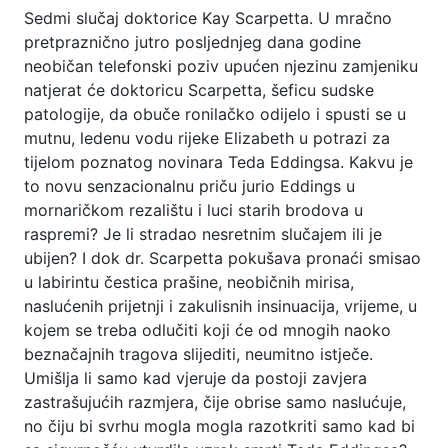
Sedmi slučaj doktorice Kay Scarpetta. U mračno
pretpraznično jutro posljednjeg dana godine
neobičan telefonski poziv upućen njezinu zamjeniku
natjerat će doktoricu Scarpetta, šeficu sudske
patologije, da obuče ronilačko odijelo i spusti se u
mutnu, ledenu vodu rijeke Elizabeth u potrazi za
tijelom poznatog novinara Teda Eddingsa. Kakvu je
to novu senzacionalnu priču jurio Eddings u
mornaričkom rezalištu i luci starih brodova u
raspremi? Je li stradao nesretnim slučajem ili je
ubijen? I dok dr. Scarpetta pokušava pronaći smisao
u labirintu čestica prašine, neobičnih mirisa,
naslućenih prijetnji i zakulisnih insinuacija, vrijeme, u
kojem se treba odlučiti koji će od mnogih naoko
beznačajnih tragova slijediti, neumitno istječe.
Umišlja li samo kad vjeruje da postoji zavjera
zastrašujućih razmjera, čije obrise samo naslućuje,
no čiju bi svrhu mogla mogla razotkriti samo kad bi