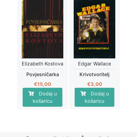
Elizabeth Kostova
Edgar Wallace
Povjesničarka
Krivotvoritelj
€
15,00
€
3,00
Dodaj u
Dodaj u
košaricu
košaricu