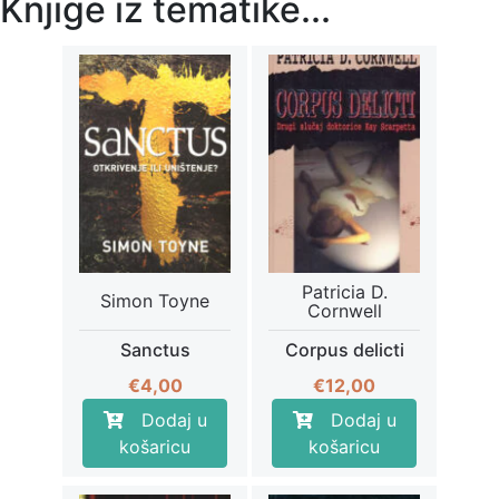
Knjige iz tematike...
Patricia D.
Simon Toyne
Cornwell
Sanctus
Corpus delicti
€
4,00
€
12,00
Dodaj u
Dodaj u
košaricu
košaricu