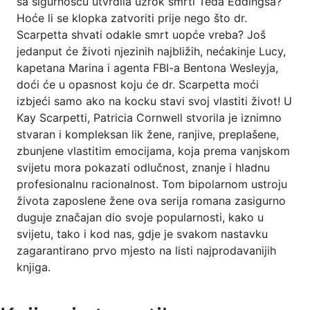
sa sigurnošću utvrdila uzrok smrti Teda Eddingsa?
Hoće li se klopka zatvoriti prije nego što dr.
Scarpetta shvati odakle smrt uopće vreba? Još
jedanput će životi njezinih najbližih, nećakinje Lucy,
kapetana Marina i agenta FBI-a Bentona Wesleyja,
doći će u opasnost koju će dr. Scarpetta moći
izbjeći samo ako na kocku stavi svoj vlastiti život! U
Kay Scarpetti, Patricia Cornwell stvorila je iznimno
stvaran i kompleksan lik žene, ranjive, preplašene,
zbunjene vlastitim emocijama, koja prema vanjskom
svijetu mora pokazati odlučnost, znanje i hladnu
profesionalnu racionalnost. Tom bipolarnom ustroju
života zaposlene žene ova serija romana zasigurno
duguje značajan dio svoje popularnosti, kako u
svijetu, tako i kod nas, gdje je svakom nastavku
zagarantirano prvo mjesto na listi najprodavanijih
knjiga.