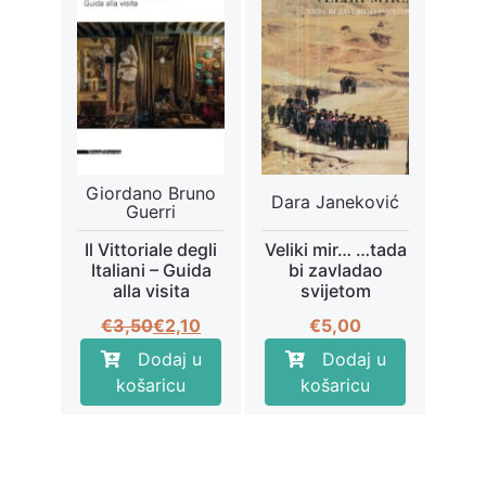
Giordano Bruno
Dara Janeković
Guerri
Il Vittoriale degli
Veliki mir… …tada
Italiani – Guida
bi zavladao
alla visita
svijetom
Izvorna
Trenutna
€
3,50
€
2,10
€
5,00
cijena
cijena
Dodaj u
Dodaj u
bila
je:
košaricu
košaricu
je:
€2,10.
€3,50.