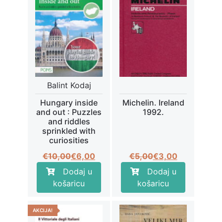
Balint Kodaj
Hungary inside
Michelin. Ireland
and out : Puzzles
1992.
and riddles
sprinkled with
curiosities
Izvorna
Trenutna
Izvorna
Trenutna
€
10,00
€
6,00
€
5,00
€
3,00
cijena
cijena
cijena
cijena
Dodaj u
Dodaj u
bila
je:
bila
je:
košaricu
košaricu
je:
€6,00.
je:
€3,00.
€10,00.
€5,00.
AKCIJA!