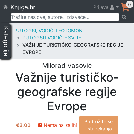
Skip
0
Knjiga.hr
Prijava
to
content
Pretraži:
Kategorije
PUTOPISI, VODIČI I FOTOMON.
PUTOPISI I VODIČI - SVIJET
VAŽNIJE TURISTIČKO-GEOGRAFSKE REGIJE
EVROPE
Milorad Vasović
Važnije turističko-
geografske regije
Evrope
Pridružite se
€
2,00
Nema na zalihi
listi čekanja