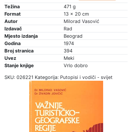
Težina
471 g
Format
13 × 20 cm
Autor
Milorad Vasović
Izdavač
Rad
Mjesto izdanja
Beograd
Godina
1974
Broj stranica
394
Uvez
Meki
Stanje knjige
Vrlo dobro
SKU:
026221
Kategorija:
Putopisi i vodiči - svijet