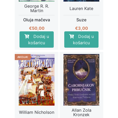
George R. R.
Lauren Kate
Martin
Oluja mačeva
Suze
€
50,00
€
3,00
Dodaj u
Dodaj u
košaricu
košaricu
AKCIJA!
Allan Zola
William Nicholson
Kronzek