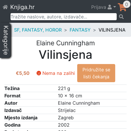
Skip
0
Knjiga.hr
Prijava
to
content
Pretraži:
Kategorije
SF, FANTASY, HOROR
FANTASY
VILINSJENA
Elaine Cunningham
Vilinsjena
Pridružite se
€
5,50
Nema na zalihi
listi čekanja
Težina
221 g
Format
10 × 16 cm
Autor
Elaine Cunningham
Izdavač
Strijelac
Mjesto izdanja
Zagreb
Godina
2002