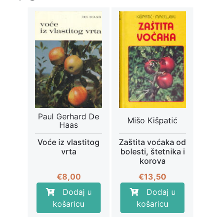
Paul Gerhard De
Mišo Kišpatić
Haas
Voće iz vlastitog
Zaštita voćaka od
vrta
bolesti, štetnika i
korova
€
8,00
€
13,50
Dodaj u
Dodaj u
košaricu
košaricu