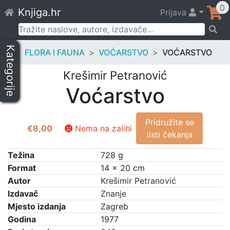
Skip
0
Knjiga.hr
Prijava
to
content
Pretraži:
Kategorije
FLORA I FAUNA
VOĆARSTVO
VOĆARSTVO
Krešimir Petranović
Voćarstvo
Pridružite se
€
8,00
Nema na zalihi
listi čekanja
Težina
728 g
Format
14 × 20 cm
Autor
Krešimir Petranović
Izdavač
Znanje
Mjesto izdanja
Zagreb
Godina
1977