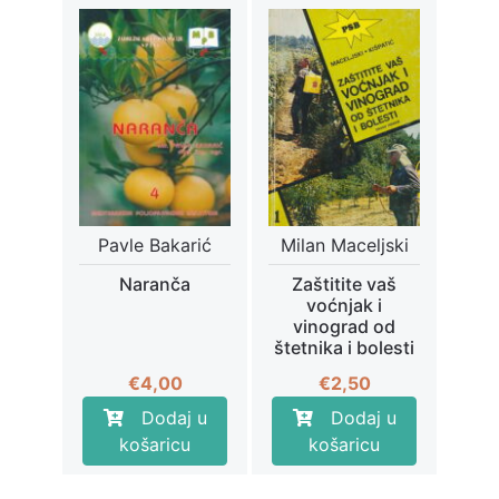
Pavle Bakarić
Milan Maceljski
Naranča
Zaštitite vaš
voćnjak i
vinograd od
štetnika i bolesti
€
4,00
€
2,50
Dodaj u
Dodaj u
košaricu
košaricu