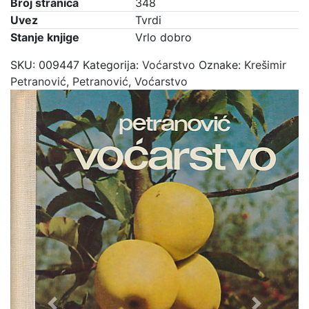
Broj stranica
348
Uvez
Tvrdi
Stanje knjige
Vrlo dobro
SKU:
009447
Kategorija:
Voćarstvo
Oznake:
Krešimir
Petranović
,
Petranović
,
Voćarstvo
Previous
Next