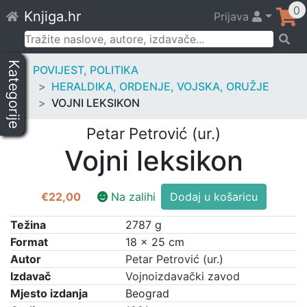
Skip
0
Knjiga.hr
Prijava
to
content
Pretraži:
Kategorije
POVIJEST, POLITIKA
HERALDIKA, ORDENJE, VOJSKA, ORUŽJE
VOJNI LEKSIKON
Petar Petrović (ur.)
Vojni leksikon
Vojni
€
22,00
Na zalihi
Dodaj u košaricu
leksikon
količina
Težina
2787 g
Format
18 × 25 cm
Autor
Petar Petrović (ur.)
Izdavač
Vojnoizdavački zavod
Mjesto izdanja
Beograd