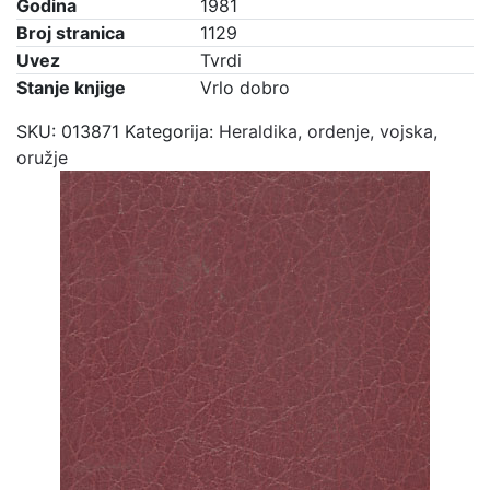
Godina
1981
Broj stranica
1129
Uvez
Tvrdi
Stanje knjige
Vrlo dobro
SKU:
013871
Kategorija:
Heraldika, ordenje, vojska,
oružje