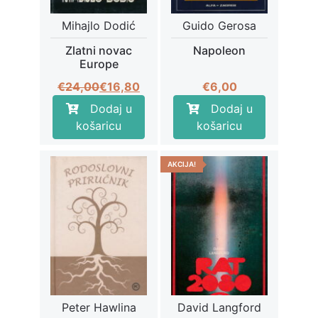
Mihajlo Dodić
Guido Gerosa
Zlatni novac
Napoleon
Europe
Izvorna
Trenutna
€
24,00
€
16,80
€
6,00
cijena
cijena
Dodaj u
Dodaj u
bila
je:
košaricu
košaricu
je:
€16,80.
€24,00.
AKCIJA!
Peter Hawlina
David Langford