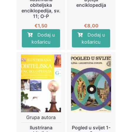
obiteljska
enciklopedija
enciklopedija, sv.
11; O-P
€
1,50
€
8,00
Dodaj u
Dodaj u
košaricu
košaricu
Grupa autora
Ilustrirana
Pogled u svijet 1-