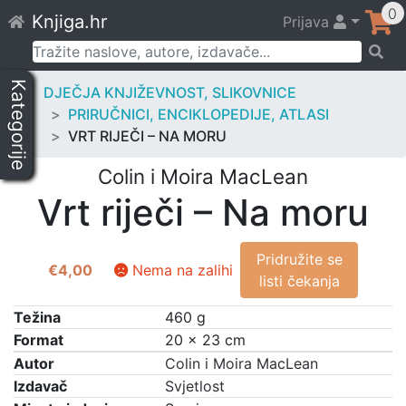
Skip
0
Knjiga.hr
Prijava
to
content
Pretraži:
Kategorije
DJEČJA KNJIŽEVNOST, SLIKOVNICE
PRIRUČNICI, ENCIKLOPEDIJE, ATLASI
VRT RIJEČI – NA MORU
Colin i Moira MacLean
Vrt riječi – Na moru
Pridružite se
€
4,00
Nema na zalihi
listi čekanja
Težina
460 g
Format
20 × 23 cm
Autor
Colin i Moira MacLean
Izdavač
Svjetlost