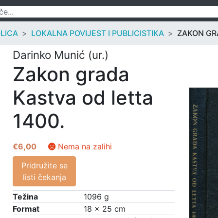
OLICA
LOKALNA POVIJEST I PUBLICISTIKA
ZAKON GR
Darinko Munić (ur.)
Zakon grada
Kastva od letta
1400.
€
6,00
Nema na zalihi
Pridružite se
listi čekanja
Težina
1096 g
Format
18 × 25 cm