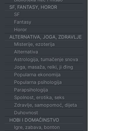
SF, FANTASY, HOROR
SF
Fantasy
Horor
ALTERNATIVA, JOGA, ZDRAVLJE
Misterije, ezoterija
Alternativa
Astrologija, tumačenje snova
Joga, masaža, reiki, ji đing
Popularna ekonomija
Popularna psihologija
Parapsihologija
Spolnost, erotika, seks
Zdravlje, samopomoć, dijeta
Duhovnost
HOBI I DOMAĆINSTVO
Igre, zabava, bonton