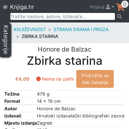
Skip
0
Knjiga.hr
Prijava
to
content
Pretraži:
Kategorije
KNJIŽEVNOST
STRANA DRAMA I PROZA
ZBIRKA STARINA
Honore de Balzac
Zbirka starina
Pridružite se
€
4,00
Nema na zalihi
listi čekanja
Težina
476 g
Format
14 × 19 cm
Autor
Honore de Balzac
Izdavač
Hrvatski izdavalački bibliografski zavod
Mjesto izdanja
Zagreb