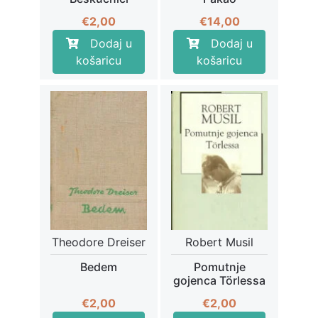
€
2,00
€
14,00
Dodaj u
Dodaj u
košaricu
košaricu
Theodore Dreiser
Robert Musil
Bedem
Pomutnje
gojenca Törlessa
€
2,00
€
2,00