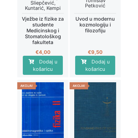
Tomislav
Sliepčević,
Petković
Kuntarić, Kempi
Vježbe iz fizike za
Uvod u modernu
studente
kozmologiju i
Medicinskog i
filozofiju
Stomatološkog
fakulteta
€
4,00
€
9,50
Dodaj u
Dodaj u
košaricu
košaricu
AKCIJA!
AKCIJA!