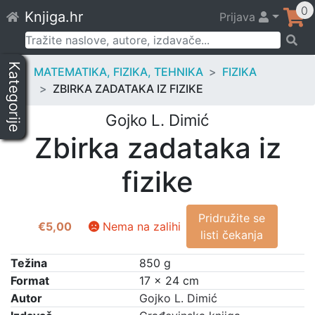
Skip
0
Knjiga.hr
Prijava
to
content
Pretraži:
Kategorije
MATEMATIKA, FIZIKA, TEHNIKA
FIZIKA
ZBIRKA ZADATAKA IZ FIZIKE
Gojko L. Dimić
Zbirka zadataka iz
fizike
Pridružite se
€
5,00
Nema na zalihi
listi čekanja
Težina
850 g
Format
17 × 24 cm
Autor
Gojko L. Dimić