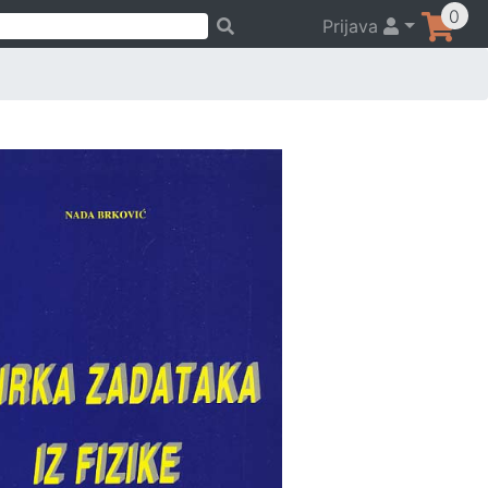
0
Prijava