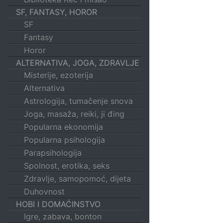
SF, FANTASY, HOROR
SF
Fantasy
Horor
ALTERNATIVA, JOGA, ZDRAVLJE
Misterije, ezoterija
Alternativa
Astrologija, tumačenje snova
Joga, masaža, reiki, ji đing
Popularna ekonomija
Popularna psihologija
Parapsihologija
Spolnost, erotika, seks
Zdravlje, samopomoć, dijeta
Duhovnost
HOBI I DOMAĆINSTVO
Igre, zabava, bonton