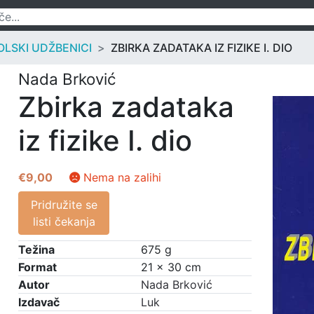
LSKI UDŽBENICI
ZBIRKA ZADATAKA IZ FIZIKE I. DIO
Nada Brković
Zbirka zadataka
iz fizike I. dio
€
9,00
Nema na zalihi
Pridružite se
listi čekanja
Težina
675 g
Format
21 × 30 cm
Autor
Nada Brković
Izdavač
Luk