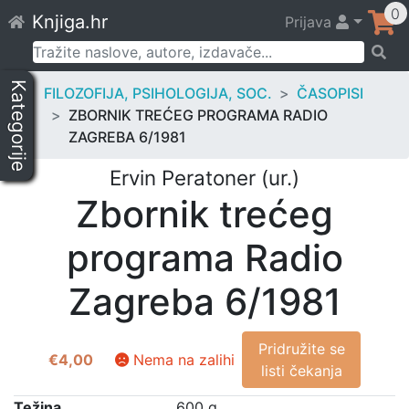
Skip
0
Knjiga.hr
Prijava
to
content
Pretraži:
Kategorije
FILOZOFIJA, PSIHOLOGIJA, SOC.
ČASOPISI
ZBORNIK TREĆEG PROGRAMA RADIO
ZAGREBA 6/1981
Ervin Peratoner (ur.)
Zbornik trećeg
programa Radio
Zagreba 6/1981
Pridružite se
€
4,00
Nema na zalihi
listi čekanja
Težina
600 g