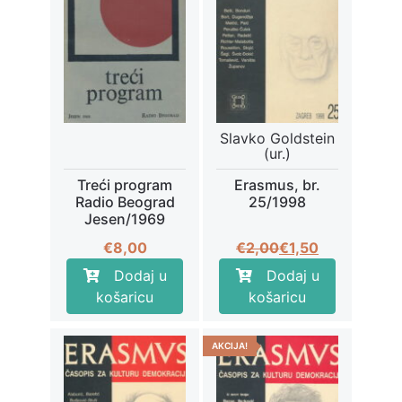
Slavko Goldstein
(ur.)
Treći program
Erasmus, br.
Radio Beograd
25/1998
Jesen/1969
Izvorna
Trenutna
€
8,00
€
2,00
€
1,50
cijena
cijena
Dodaj u
Dodaj u
bila
je:
košaricu
košaricu
je:
€1,50.
€2,00.
AKCIJA!