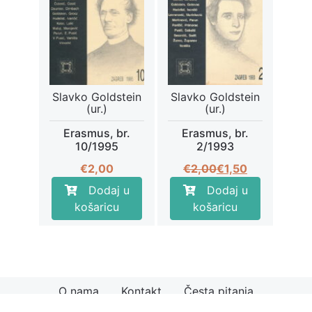
Slavko Goldstein
Slavko Goldstein
(ur.)
(ur.)
Erasmus, br.
Erasmus, br.
10/1995
2/1993
Izvorna
Trenutna
€
2,00
€
2,00
€
1,50
cijena
cijena
Dodaj u
Dodaj u
bila
je:
košaricu
košaricu
je:
€1,50.
€2,00.
O nama
Kontakt
Česta pitanja