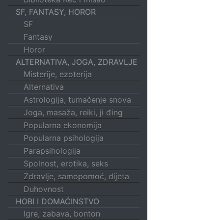
SF, FANTASY, HOROR
SF
Fantasy
Horor
ALTERNATIVA, JOGA, ZDRAVLJE
Misterije, ezoterija
Alternativa
Astrologija, tumačenje snova
Joga, masaža, reiki, ji đing
Popularna ekonomija
Popularna psihologija
Parapsihologija
Spolnost, erotika, seks
Zdravlje, samopomoć, dijeta
Duhovnost
HOBI I DOMAĆINSTVO
Igre, zabava, bonton