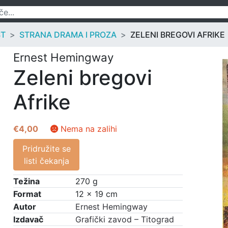
ST
STRANA DRAMA I PROZA
ZELENI BREGOVI AFRIKE
Ernest Hemingway
Zeleni bregovi
Afrike
€
4,00
Nema na zalihi
Pridružite se
listi čekanja
Težina
270 g
Format
12 × 19 cm
Autor
Ernest Hemingway
Izdavač
Grafički zavod – Titograd