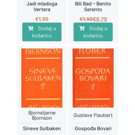
Jadi mladoga
Bili Bad – Benito
Vertera
Serento
Izvorna
Trenutna
€
1,50
€
1,50
€
0,75
cijena
cijena
Dodaj u
Dodaj u
bila
je:
košaricu
košaricu
je:
€0,75.
€1,50.
Bjornstjerne
Gustave Flaubert
Bjornson
Sineve Sulbaken
Gospođa Bovari