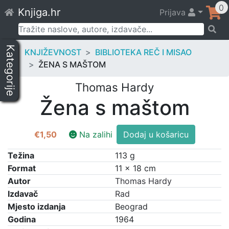
Skip
0
Knjiga.hr
Prijava
to
content
Pretraži:
Kategorije
KNJIŽEVNOST
BIBLIOTEKA REČ I MISAO
ŽENA S MAŠTOM
Thomas Hardy
Žena s maštom
Žena
€
1,50
Na zalihi
Dodaj u košaricu
s
maštom
Težina
113 g
količina
Format
11 × 18 cm
Autor
Thomas Hardy
Izdavač
Rad
Mjesto izdanja
Beograd
Godina
1964