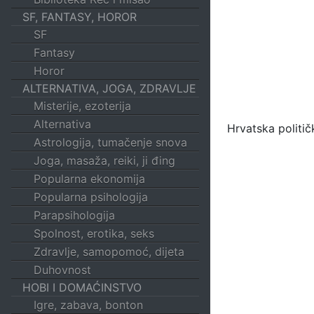
SF, FANTASY, HOROR
SF
Fantasy
Horor
ALTERNATIVA, JOGA, ZDRAVLJE
Misterije, ezoterija
Alternativa
Hrvatska politič
Astrologija, tumačenje snova
Joga, masaža, reiki, ji đing
Popularna ekonomija
Popularna psihologija
Parapsihologija
Spolnost, erotika, seks
Zdravlje, samopomoć, dijeta
Duhovnost
HOBI I DOMAĆINSTVO
Igre, zabava, bonton