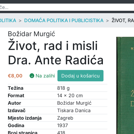
OLITIKA
DOMAĆA POLITIKA I PUBLICISTIKA
ŽIVOT, R
Božidar Murgić
Život, rad i misli
Dra. Ante Radića
Život,
€
8,00
Na zalihi
Dodaj u košaricu
rad
i
Težina
818 g
misli
Format
14 × 20 cm
Dra.
Autor
Božidar Murgić
Ante
Izdavač
Tiskara Danica
Radića
Mjesto izdanja
Zagreb
količina
Godina
1937
Broj stranica
418