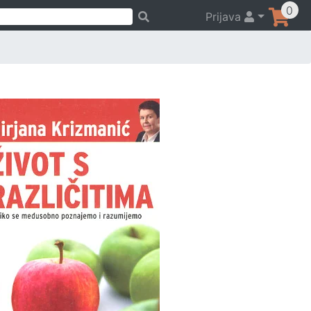
0
Prijava