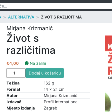
A
ALTERNATIVA
ŽIVOT S RAZLIČITIMA
Mirjana Krizmanić
Život s
različitima
€
4,00
Na zalihi
Život
Dodaj u košaricu
s
različitima
Težina
162 g
količina
Format
14 × 21 cm
Autor
Mirjana Krizmanić
Izdavač
Profil international
Mjesto izdanja
Zagreb