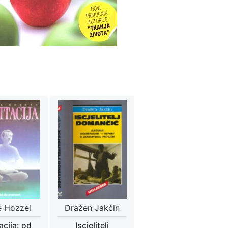
e Hozzel
Dražen Jakčin
acija: od
Iscjelitelj