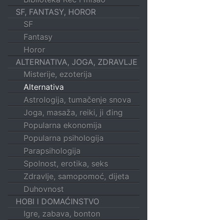
SF, FANTASY, HOROR
SF
Fantasy
Horor
ALTERNATIVA, JOGA, ZDRAVLJE
Misterije, ezoterija
Alternativa
Astrologija, tumačenje snova
Joga, masaža, reiki, ji đing
Popularna ekonomija
Popularna psihologija
Parapsihologija
Spolnost, erotika, seks
Zdravlje, samopomoć, dijeta
Duhovnost
HOBI I DOMAĆINSTVO
Igre, zabava, bonton