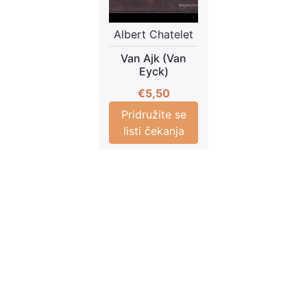
Albert Chatelet
Van Ajk (Van
Eyck)
€
5,50
Pridružite se
listi čekanja