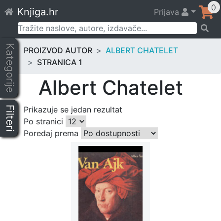
Skip
0
Knjiga.hr
Prijava
to
content
Pretraži:
Kategorije
PROIZVOD AUTOR
ALBERT CHATELET
STRANICA 1
Albert Chatelet
Filteri
Prikazuje se jedan rezultat
Po stranici
Poredaj prema