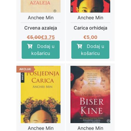
Anchee Min
Anchee Min
Crvena azaleja
Carica orhideja
Izvorna
Trenutna
€
5,00
€
3,75
€
5,00
cijena
cijena
Dodaj u
Dodaj u
bila
je:
košaricu
košaricu
je:
€3,75.
€5,00.
AKCIJA!
Anchee Min
Anchee Min