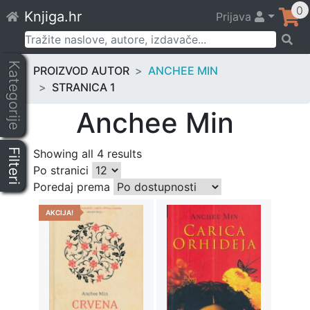
Skip
0
Knjiga.hr
Prijava
to
content
Pretraži:
Kategorije
PROIZVOD AUTOR
ANCHEE MIN
STRANICA 1
Anchee Min
Filteri
Showing all 4 results
Po stranici
Poredaj prema
AKCIJA!