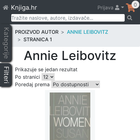
Skip
0
Knjiga.hr
Prijava
to
content
Pretraži:
Kategorije
PROIZVOD AUTOR
ANNIE LEIBOVITZ
STRANICA 1
Annie Leibovitz
Filteri
Prikazuje se jedan rezultat
Po stranici
Poredaj prema