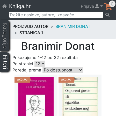
Skip
0
Knjiga.hr
Prijava
to
content
Pretraži:
Kategorije
PROIZVOD AUTOR
BRANIMIR DONAT
STRANICA 1
Branimir Donat
Filteri
Prikazujemo 1–12 od 32 rezultata
Po stranici
Poredaj prema
AKCIJA!
AKCIJA!