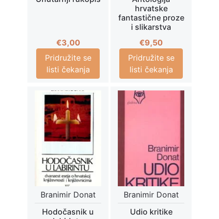
hrvatske
fantastične proze
i slikarstva
€
3,00
€
9,50
Pridružite se
Pridružite se
listi čekanja
listi čekanja
Branimir Donat
Branimir Donat
Hodočasnik u
Udio kritike