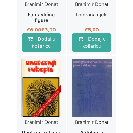
Branimir Donat
Branimir Donat
Fantastične
Izabrana djela
figure
Izvorna
Trenutna
€
6,00
€
3,00
€
5,00
cijena
cijena
Dodaj u
Dodaj u
bila
je:
košaricu
košaricu
je:
€3,00.
€6,00.
Branimir Donat
Branimir Donat
Unutarnji rukopis
Antologija