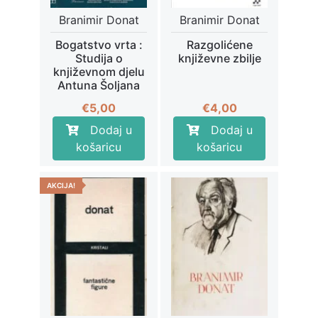
Branimir Donat
Branimir Donat
Bogatstvo vrta :
Razgolićene
Studija o
književne zbilje
književnom djelu
Antuna Šoljana
€
5,00
€
4,00
Dodaj u
Dodaj u
košaricu
košaricu
AKCIJA!