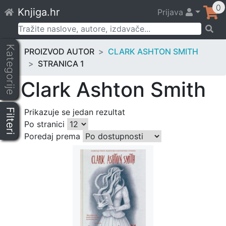
Skip
0
Knjiga.hr
Prijava
to
content
Pretraži:
Kategorije
PROIZVOD AUTOR
CLARK ASHTON SMITH
STRANICA 1
Clark Ashton Smith
Filteri
Prikazuje se jedan rezultat
Po stranici
Poredaj prema