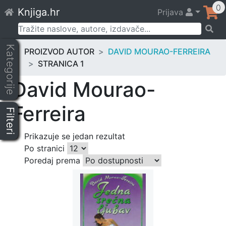
Skip
0
Knjiga.hr
Prijava
to
content
Pretraži:
Kategorije
PROIZVOD AUTOR
DAVID MOURAO-FERREIRA
STRANICA 1
David Mourao-
Ferreira
Filteri
Prikazuje se jedan rezultat
Po stranici
Poredaj prema