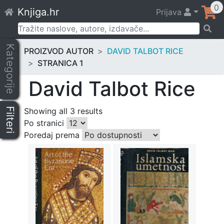
Skip
0
Knjiga.hr
Prijava
to
content
Pretraži:
Kategorije
PROIZVOD AUTOR
DAVID TALBOT RICE
STRANICA 1
David Talbot Rice
Filteri
Showing all 3 results
Po stranici
Poredaj prema