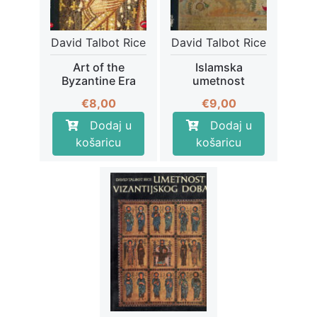
David Talbot Rice
David Talbot Rice
Art of the
Islamska
Byzantine Era
umetnost
€
8,00
€
9,00
Dodaj u
Dodaj u
košaricu
košaricu