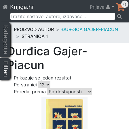
Skip
0
Knjiga.hr
Prijava
to
content
Pretraži:
Kategorije
PROIZVOD AUTOR
ĐURĐICA GAJER-PIACUN
STRANICA 1
Đurđica Gajer-
Piacun
Filteri
Prikazuje se jedan rezultat
Po stranici
Poredaj prema