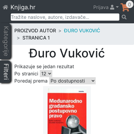
Skip
0
Knjiga.hr
Prijava
to
content
Pretraži:
Kategorije
PROIZVOD AUTOR
ĐURO VUKOVIĆ
STRANICA 1
Đuro Vuković
Filteri
Prikazuje se jedan rezultat
Po stranici
Poredaj prema