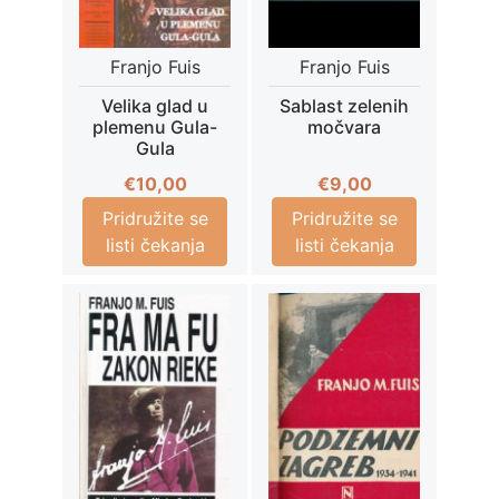
Franjo Fuis
Franjo Fuis
Velika glad u
Sablast zelenih
plemenu Gula-
močvara
Gula
€
10,00
€
9,00
Pridružite se
Pridružite se
listi čekanja
listi čekanja