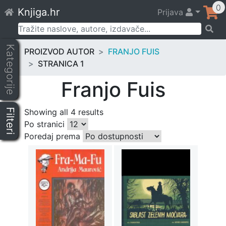
Skip
0
Knjiga.hr
Prijava
to
content
Pretraži:
Kategorije
PROIZVOD AUTOR
FRANJO FUIS
STRANICA 1
Franjo Fuis
Filteri
Showing all 4 results
Po stranici
Poredaj prema