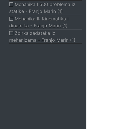
Mehanika I 500 problema iz
SF, FANTASY, HOROR
statike - Franjo Marin (1)
SF
Mehanika II: Kinematika i
Fantasy
dinamika - Franjo Marin (1)
Horor
Zbirka zadataka iz
ALTERNATIVA, JOGA, ZDRAVLJE
mehanizama - Franjo Marin (1)
Misterije, ezoterija
Alternativa
Astrologija, tumačenje snova
Joga, masaža, reiki, ji đing
Popularna ekonomija
Popularna psihologija
Parapsihologija
Spolnost, erotika, seks
Zdravlje, samopomoć, dijeta
Duhovnost
HOBI I DOMAĆINSTVO
Igre, zabava, bonton