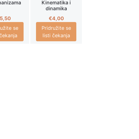
hanizama
Kinematika i
dinamika
5,50
€
4,00
ružite se
Pridružite se
i čekanja
listi čekanja