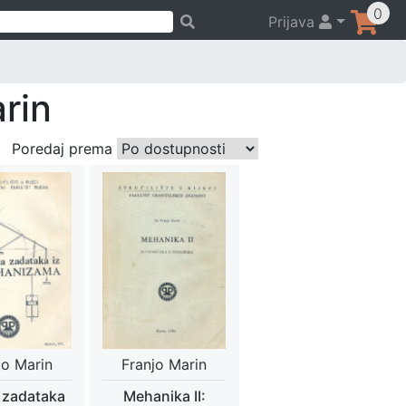
0
Prijava
rin
Poredaj prema
jo Marin
Franjo Marin
 zadataka
Mehanika II: