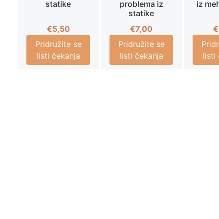
statike
problema iz
iz me
statike
€
5,50
€
7,00
€
Pridružite se
Pridružite se
Prid
listi čekanja
listi čekanja
list