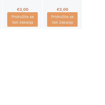
€
3,00
€
3,00
Pridružite se
Pridružite se
listi čekanja
listi čekanja