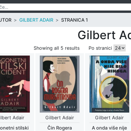
UTOR
GILBERT ADAIR
STRANICA 1
Gilbert A
Showing all 5 results
Po stranici
ilbert Adair
Gilbert Adair
Gilbert Adair
onetni stilski
Čin Rogera
A onda više nije