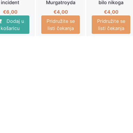
incident
Murgatroyda
bilo nikoga
€
6,00
€
4,00
€
4,00
Dodaj u
Pridružite se
Pridružite se
košaricu
listi čekanja
listi čekanja