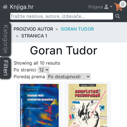
Skip
0
Knjiga.hr
Prijava
to
content
Pretraži:
Kategorije
PROIZVOD AUTOR
GORAN TUDOR
STRANICA 1
Goran Tudor
Filteri
Showing all 10 results
Po stranici
Poredaj prema