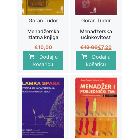
Goran Tudor
Goran Tudor
Menadžerska
Menadžerska
zlatna knjiga
učinkovitost
Izvorna
Trenutna
€
10,00
€
12,00
€
7,20
cijena
cijena
Dodaj u
Dodaj u
bila
je:
košaricu
košaricu
je:
€7,20.
€12,00.