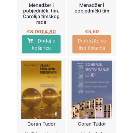
Menedžer i
Menadžer i
pobjednički tim.
pobjednički tim
Čarolija timskog
rada
Izvorna
Trenutna
€
8,00
€
4,80
€
5,50
cijena
cijena
Dodaj u
Pridružite se
bila
je:
košaricu
listi čekanja
je:
€4,80.
€8,00.
Goran Tudor
Goran Tudor