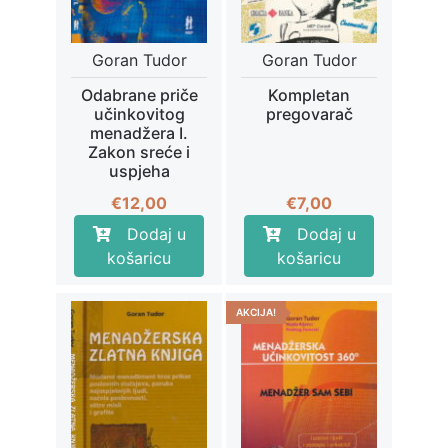
Goran Tudor
Goran Tudor
Odabrane priče
Kompletan
učinkovitog
pregovarač
menadžera I.
Zakon sreće i
uspjeha
€
12,00
€
7,00
Dodaj u
Dodaj u
košaricu
košaricu
AKCIJA!