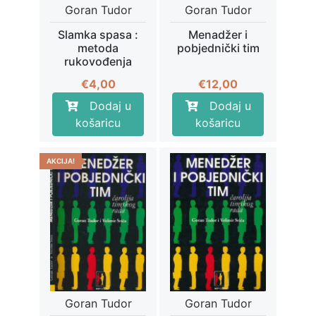
Goran Tudor
Goran Tudor
Slamka spasa :
Menadžer i
metoda
pobjednički tim
rukovođenja
€
4,00
€
12,00
Dodaj u
Dodaj u
košaricu
košaricu
AKCIJA!
Goran Tudor
Goran Tudor