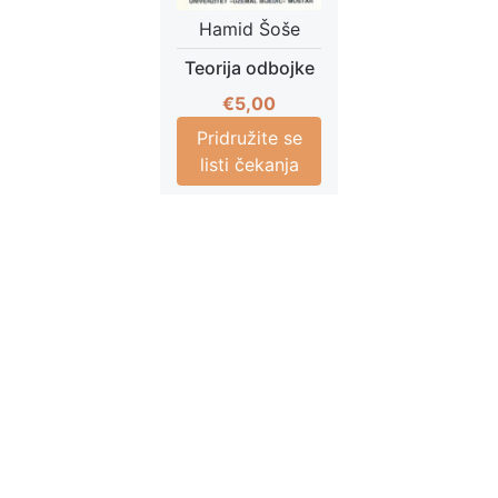
Hamid Šoše
Teorija odbojke
€
5,00
Pridružite se
listi čekanja