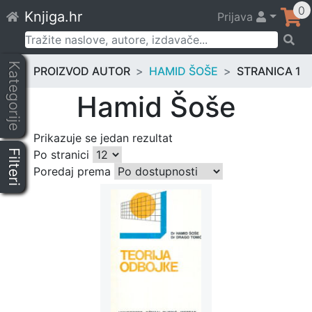
Skip
0
Knjiga.hr
Prijava
to
content
Pretraži:
Kategorije
PROIZVOD AUTOR
HAMID ŠOŠE
STRANICA 1
Hamid Šoše
Prikazuje se jedan rezultat
Filteri
Po stranici
Poredaj prema