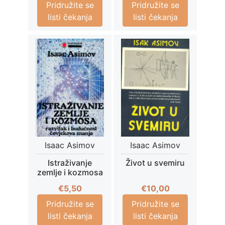
Pridružite se
Pridružite se
listi čekanja
listi čekanja
Isaac Asimov
Isaac Asimov
Istraživanje
Život u svemiru
zemlje i kozmosa
€
5,50
€
10,00
Pridružite se
Pridružite se
listi čekanja
listi čekanja