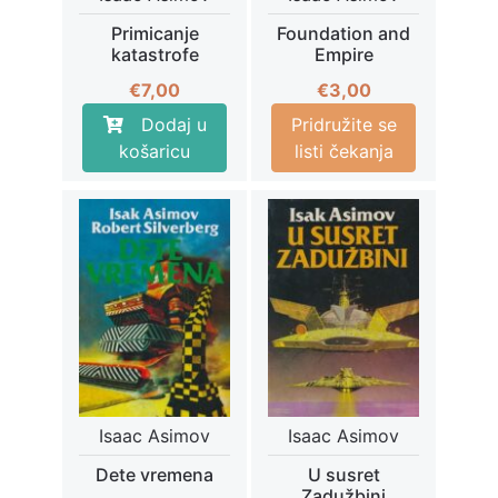
Primicanje
Foundation and
katastrofe
Empire
€
7,00
€
3,00
Dodaj u
Pridružite se
košaricu
listi čekanja
Isaac Asimov
Isaac Asimov
Dete vremena
U susret
Zadužbini