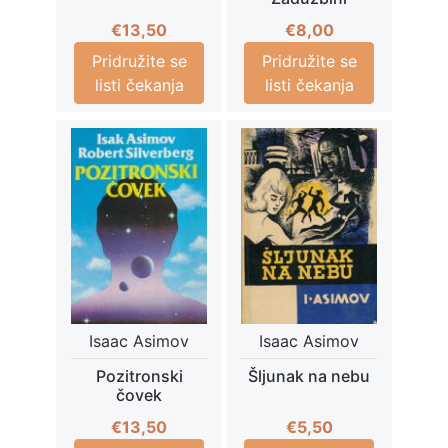
€
13,50
€
8,00
Pridružite se
Pridružite se
listi čekanja
listi čekanja
Isaac Asimov
Isaac Asimov
Pozitronski
Šljunak na nebu
čovek
€
13,50
€
5,50