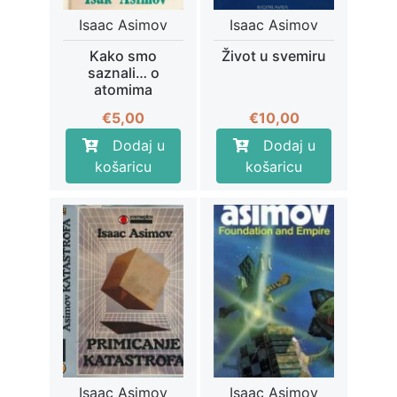
Isaac Asimov
Isaac Asimov
Kako smo
Život u svemiru
saznali… o
atomima
€
5,00
€
10,00
Dodaj u
Dodaj u
košaricu
košaricu
Isaac Asimov
Isaac Asimov