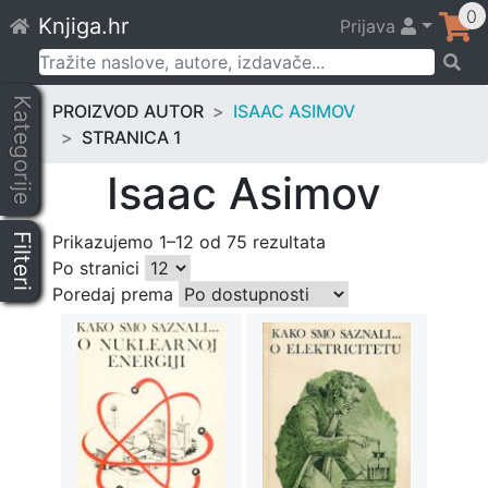
Skip
0
Knjiga.hr
Prijava
to
content
Pretraži:
Kategorije
PROIZVOD AUTOR
ISAAC ASIMOV
STRANICA 1
Isaac Asimov
Filteri
Prikazujemo 1–12 od 75 rezultata
Po stranici
Poredaj prema