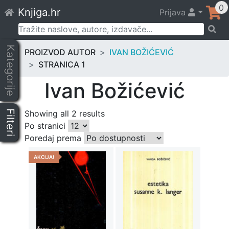
Skip
0
Knjiga.hr
Prijava
to
content
Pretraži:
Kategorije
PROIZVOD AUTOR
IVAN BOŽIĆEVIĆ
STRANICA 1
Ivan Božićević
Filteri
Showing all 2 results
Po stranici
Poredaj prema
AKCIJA!