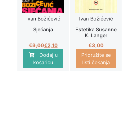
Ivan Božićević
Ivan Božićević
Sjećanja
Estetika Susanne
K. Langer
Izvorna
Trenutna
€
3,00
€
2,10
€
3,00
cijena
cijena
Dodaj u
Pridružite se
bila
je:
košaricu
listi čekanja
je:
€2,10.
€3,00.