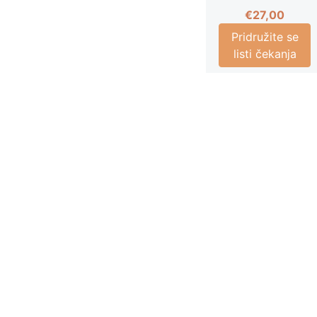
€
27,00
Pridružite se
listi čekanja