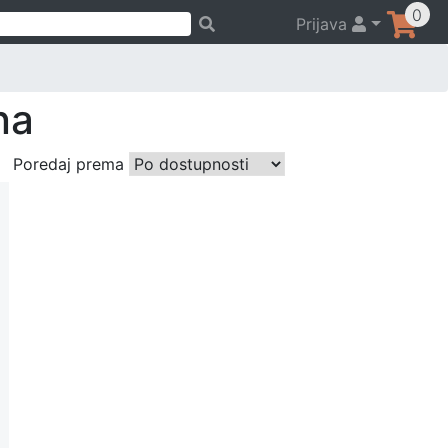
0
Prijava
na
Poredaj prema