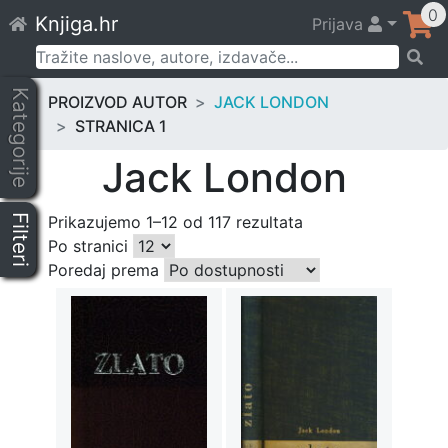
Skip
0
Knjiga.hr
Prijava
to
content
Pretraži:
Kategorije
PROIZVOD AUTOR
JACK LONDON
STRANICA 1
Jack London
Filteri
Prikazujemo 1–12 od 117 rezultata
Po stranici
Poredaj prema