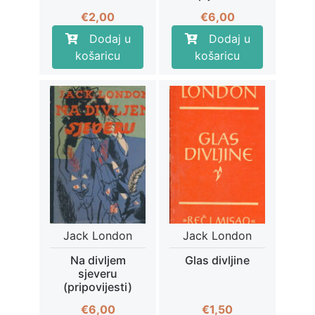
€
2,00
€
6,00
Dodaj u
Dodaj u
košaricu
košaricu
Jack London
Jack London
Na divljem
Glas divljine
sjeveru
(pripovijesti)
€
6,00
€
1,50