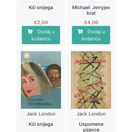
Kći snijega
Michael: Jerryjev
brat
€
2,00
€
4,00
Dodaj u
Dodaj u
košaricu
košaricu
Jack London
Jack London
Kći snijega
Uspomene
pijanca