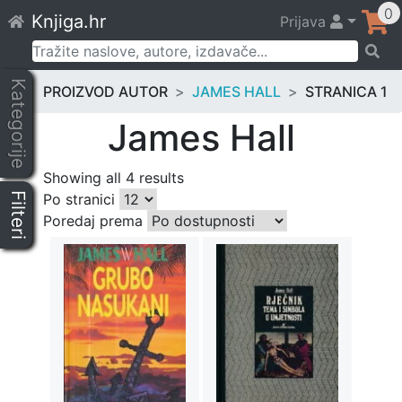
Skip
0
Knjiga.hr
Prijava
to
content
Pretraži:
Kategorije
PROIZVOD AUTOR
JAMES HALL
STRANICA 1
James Hall
Showing all 4 results
Filteri
Po stranici
Poredaj prema