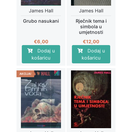
James Hall
James Hall
Grubo nasukani
Rječnik tema i
simbola u
umjetnosti
€
6,00
€
12,00
Dodaj u
Dodaj u
košaricu
košaricu
AKCIJA!