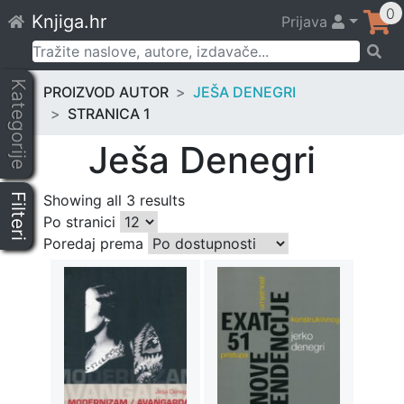
Skip
0
Knjiga.hr
Prijava
to
content
Pretraži:
Kategorije
PROIZVOD AUTOR
JEŠA DENEGRI
STRANICA 1
Ješa Denegri
Filteri
Showing all 3 results
Po stranici
Poredaj prema