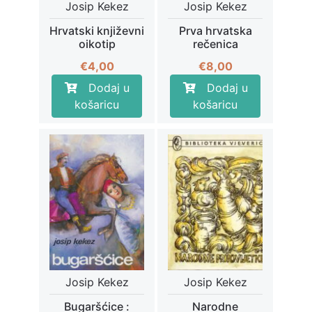
Josip Kekez
Josip Kekez
Hrvatski književni
Prva hrvatska
oikotip
rečenica
€
4,00
€
8,00
Dodaj u
Dodaj u
košaricu
košaricu
Josip Kekez
Josip Kekez
Bugaršćice :
Narodne