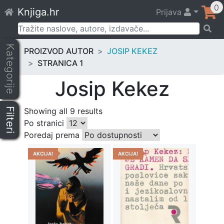
Skip
0
Knjiga.hr
Prijava
to
content
Pretraži:
Kategorije
PROIZVOD AUTOR
JOSIP KEKEZ
STRANICA 1
Josip Kekez
Filteri
Showing all 9 results
Po stranici
Poredaj prema
AKCIJA!
AKCIJA!