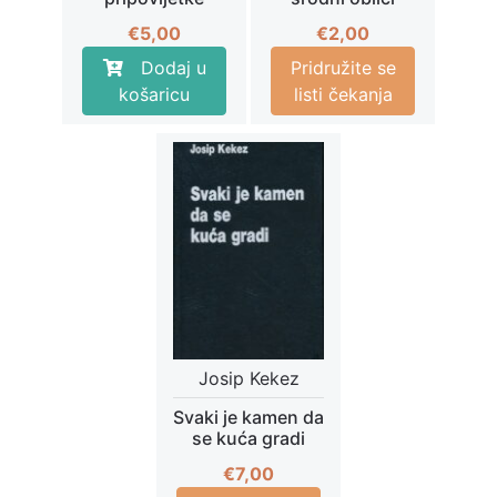
€
5,00
€
2,00
Dodaj u
Pridružite se
košaricu
listi čekanja
Josip Kekez
Svaki je kamen da
se kuća gradi
€
7,00