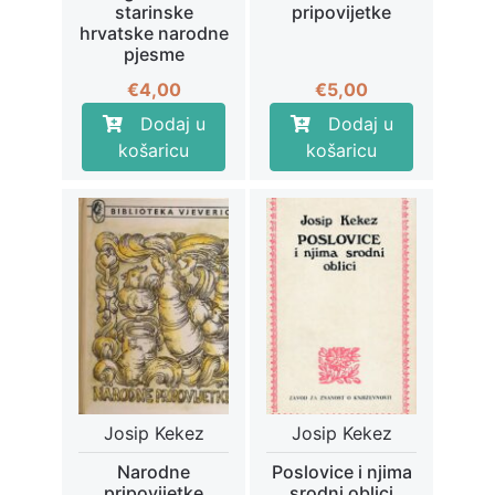
starinske
pripovijetke
hrvatske narodne
pjesme
€
4,00
€
5,00
Dodaj u
Dodaj u
košaricu
košaricu
Josip Kekez
Josip Kekez
Narodne
Poslovice i njima
pripovijetke
srodni oblici