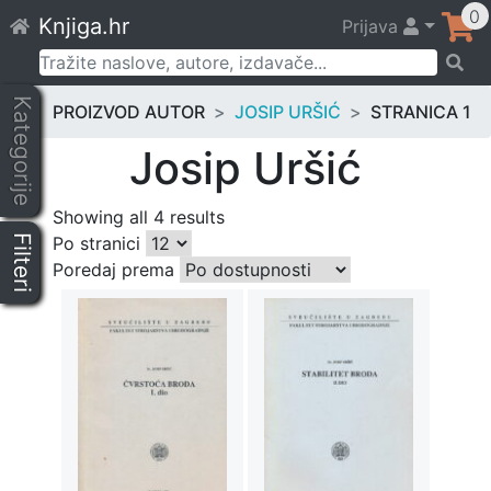
Skip
0
Knjiga.hr
Prijava
to
content
Pretraži:
Kategorije
PROIZVOD AUTOR
JOSIP URŠIĆ
STRANICA 1
Josip Uršić
Showing all 4 results
Filteri
Po stranici
Poredaj prema