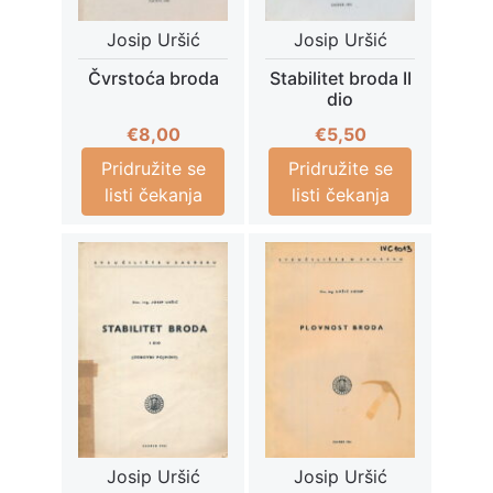
Josip Uršić
Josip Uršić
Čvrstoća broda
Stabilitet broda II
dio
€
8,00
€
5,50
Pridružite se
Pridružite se
listi čekanja
listi čekanja
Josip Uršić
Josip Uršić