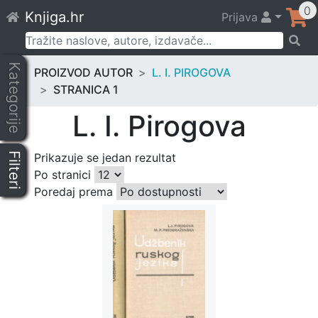
Skip
0
Knjiga.hr
Prijava
to
content
Pretraži:
Kategorije
PROIZVOD AUTOR
L. I. PIROGOVA
STRANICA 1
L. I. Pirogova
Filteri
Prikazuje se jedan rezultat
Po stranici
Poredaj prema