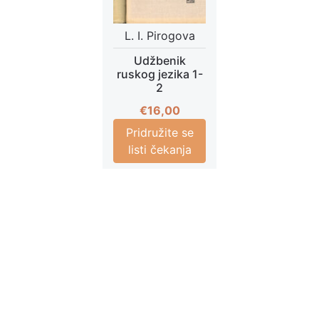
L. I. Pirogova
Udžbenik
ruskog jezika 1-
2
€
16,00
Pridružite se
listi čekanja