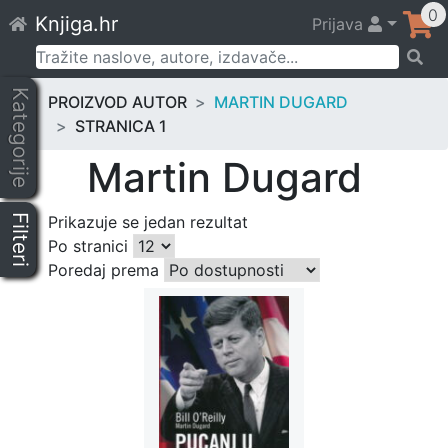
Skip
0
Knjiga.hr
Prijava
to
content
Pretraži:
Kategorije
PROIZVOD AUTOR
MARTIN DUGARD
STRANICA 1
Martin Dugard
Filteri
Prikazuje se jedan rezultat
Po stranici
Poredaj prema