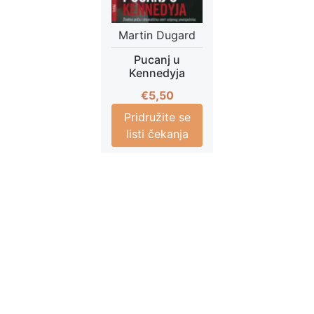
Martin Dugard
Pucanj u
Kennedyja
€
5,50
Pridružite se
listi čekanja