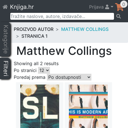
Skip
0
Knjiga.hr
Prijava
to
content
Pretraži:
Kategorije
PROIZVOD AUTOR
MATTHEW COLLINGS
STRANICA 1
Matthew Collings
Filteri
Showing all 2 results
Po stranici
Poredaj prema