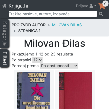
Skip
0
Knjiga.hr
Prijava
to
content
Pretraži:
Kategorije
PROIZVOD AUTOR
MILOVAN ĐILAS
STRANICA 1
Milovan Đilas
Filteri
Prikazujemo 1–12 od 23 rezultata
Po stranici
Poredaj prema