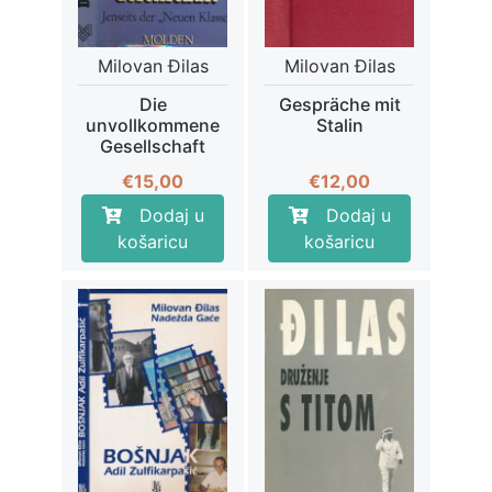
Milovan Đilas
Milovan Đilas
Die
Gespräche mit
unvollkommene
Stalin
Gesellschaft
€
15,00
€
12,00
Dodaj u
Dodaj u
košaricu
košaricu