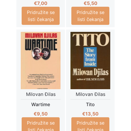
€
7,00
€
5,50
Pridružite se
Pridružite se
listi čekanja
listi čekanja
Milovan Đilas
Milovan Đilas
Wartime
Tito
€
9,50
€
13,50
Pridružite se
Pridružite se
listi čekanja
listi čekanja