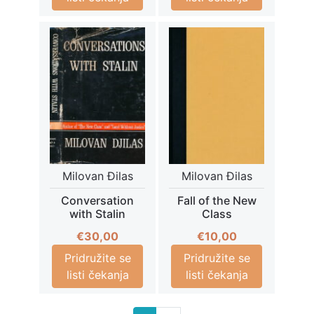
Milovan Đilas
Milovan Đilas
Conversation
Fall of the New
with Stalin
Class
€
30,00
€
10,00
Pridružite se
Pridružite se
listi čekanja
listi čekanja