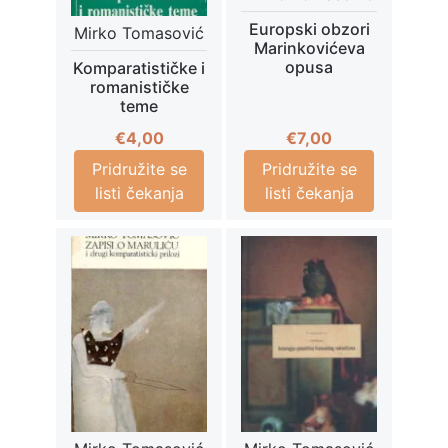
Europski obzori
Mirko Tomasović
Marinkovićeva
opusa
Komparatističke i
romanističke
teme
€
7,00
€
4,00
Pridružite se
Pridružite se
listi čekanja
listi čekanja