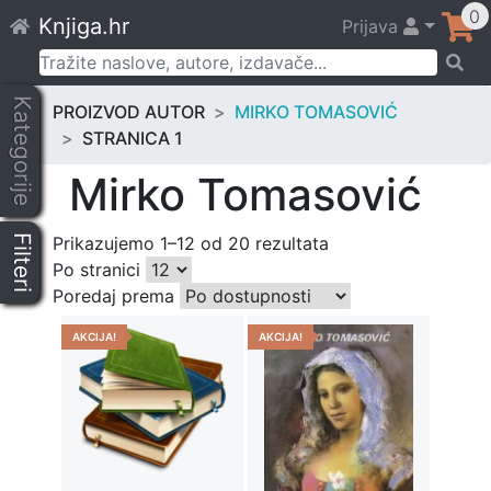
Skip
0
Knjiga.hr
Prijava
to
content
Pretraži:
Kategorije
PROIZVOD AUTOR
MIRKO TOMASOVIĆ
STRANICA 1
Mirko Tomasović
Filteri
Prikazujemo 1–12 od 20 rezultata
Po stranici
Poredaj prema
AKCIJA!
AKCIJA!