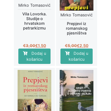
Mirko Tomasović
Vila Lovorka.
Mirko Tomasović
Studije o
hrvatskom
Prepjevi iz
petrarkizmu
romanskog
pjesništva
Izvorna
Trenutna
Izvorna
Trenutna
€
3,00
€
1,50
€
5,00
€
2,50
cijena
cijena
cijena
cijena
Dodaj u
Dodaj u
bila
je:
bila
je:
košaricu
košaricu
je:
€1,50.
je:
€2,50.
€3,00.
€5,00.