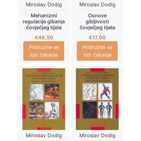
Miroslav Dodig
Miroslav Dodig
Mehanizmi
Osnove
regulacije gibanja
gibljivosti
čovječjeg tijela
čovječjeg tijela
€
46,50
€
17,00
Pridružite se
Pridružite se
listi čekanja
listi čekanja
Miroslav Dodig
Miroslav Dodig