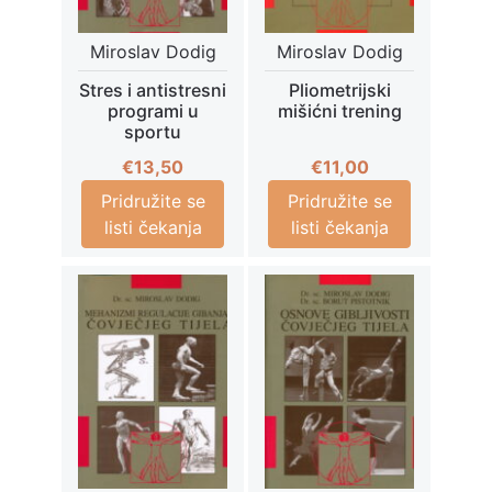
Miroslav Dodig
Miroslav Dodig
Stres i antistresni
Pliometrijski
programi u
mišićni trening
sportu
€
13,50
€
11,00
Pridružite se
Pridružite se
listi čekanja
listi čekanja