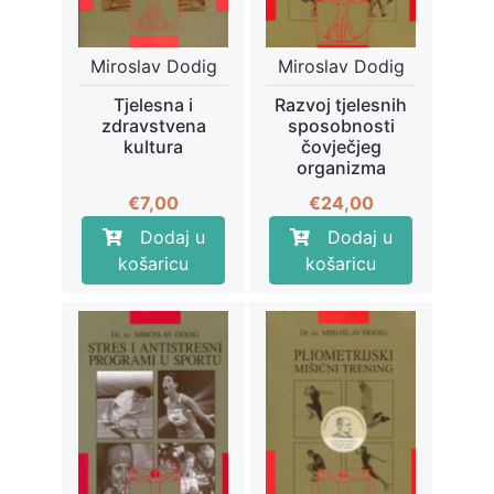
Miroslav Dodig
Miroslav Dodig
Tjelesna i
Razvoj tjelesnih
zdravstvena
sposobnosti
kultura
čovječjeg
organizma
€
7,00
€
24,00
Dodaj u
Dodaj u
košaricu
košaricu