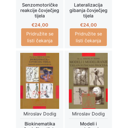
Senzomotoričke
Lateralizacija
reakcije čovječjeg
gibanja čovječjeg
tijela
tijela
€
24,00
€
24,00
Pridružite se
Pridružite se
listi čekanja
listi čekanja
Miroslav Dodig
Miroslav Dodig
Biokinematika
Modeli i