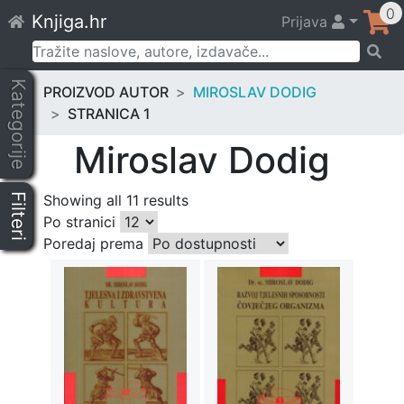
Skip
0
Knjiga.hr
Prijava
to
content
Pretraži:
Kategorije
PROIZVOD AUTOR
MIROSLAV DODIG
STRANICA 1
Miroslav Dodig
Filteri
Showing all 11 results
Po stranici
Poredaj prema