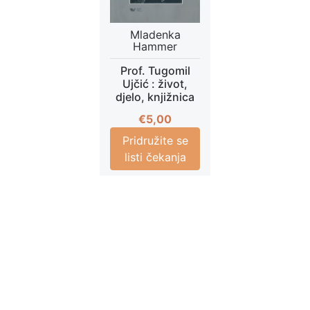
Mladenka
Hammer
Prof. Tugomil
Ujčić : život,
djelo, knjižnica
€
5,00
Pridružite se
listi čekanja