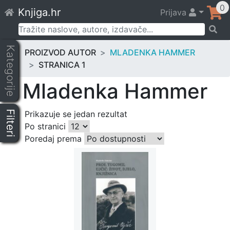
Skip
0
Knjiga.hr
Prijava
to
content
Pretraži:
Kategorije
PROIZVOD AUTOR
MLADENKA HAMMER
STRANICA 1
Mladenka Hammer
Filteri
Prikazuje se jedan rezultat
Po stranici
Poredaj prema