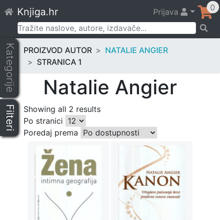
Skip
0
Knjiga.hr
Prijava
to
content
Pretraži:
Kategorije
PROIZVOD AUTOR
NATALIE ANGIER
STRANICA 1
Natalie Angier
Filteri
Showing all 2 results
Po stranici
Poredaj prema