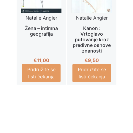
Natalie Angier
Natalie Angier
Žena – intimna
Kanon :
geografija
Vrtoglavo
putovanje kroz
predivne osnove
znanosti
€
11,00
€
9,50
Pridružite se
Pridružite se
listi čekanja
listi čekanja